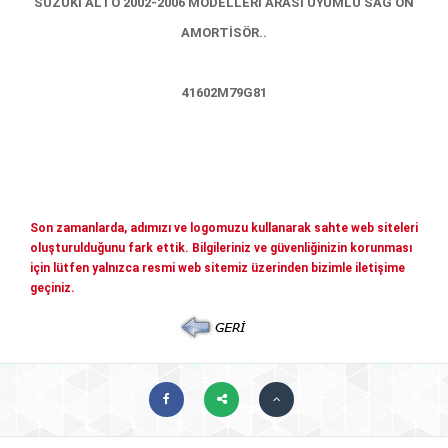
SUZUKİ ALTO 2002-2006 MODELLERİ ARASI UYUMLU SAĞ ÖN
Mitsubishi Yedek Parçaları
AMORTİSÖR..
Kia Yedek Parçaları
Haberler
Diğer Yedek Parçalar
41602M79G81
Mazda Yedek Parçaları
İletişim
Nissan - İnfiniti yedek parçaları
© COPYRIGHT 2026. ÖNERLER OTOMOTIV
Daihatsu yedek parçalari
Suzuki yedek parçalari
Son zamanlarda, adımızı ve logomuzu kullanarak sahte web siteleri
Chery - Geely Yedek Parçaları
oluşturulduğunu fark ettik. Bilgileriniz ve güvenliğinizin korunması
için lütfen yalnızca resmi web sitemiz üzerinden bizimle iletişime
Subaru Yedek Parçaları
geçiniz.
Ssangyong Yedek Parçaları
Tata Yedek Parçaları