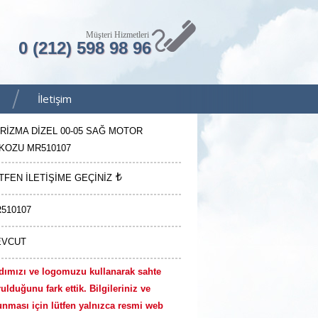
Müşteri Hizmetleri
0 (212) 598 98 96
İletişim
RİZMA DİZEL 00-05 SAĞ MOTOR
KOZU MR510107
TFEN İLETİŞİME GEÇİNİZ
510107
EVCUT
dımızı ve logomuzu kullanarak sahte
ulduğunu fark ettik. Bilgileriniz ve
unması için lütfen yalnızca resmi web