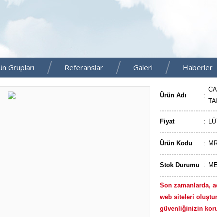
ün Grupları
Referanslar
Galeri
Haberler
CA
Ürün Adı
:
TA
Fiyat
:
LÜ
Ürün Kodu
:
MR
Stok Durumu
:
M
Son zamanlarda, a
web siteleri oluştur
güvenliğinizin kor