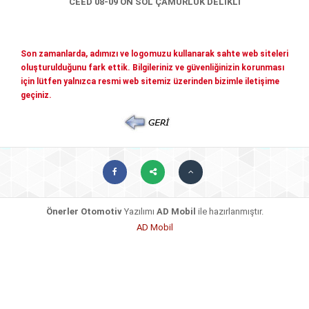
CEED 08-09 ÖN SOL ÇAMURLUK DELİKLİ
Mitsubishi Yedek Parçaları
Kia Yedek Parçaları
Haberler
Diğer Yedek Parçalar
Son zamanlarda, adımızı ve logomuzu kullanarak sahte web siteleri
oluşturulduğunu fark ettik. Bilgileriniz ve güvenliğinizin korunması
Mazda Yedek Parçaları
İletişim
için lütfen yalnızca resmi web sitemiz üzerinden bizimle iletişime
geçiniz.
Nissan - İnfiniti yedek parçaları
© COPYRIGHT 2026. ÖNERLER OTOMOTIV
Daihatsu yedek parçalari
Suzuki yedek parçalari
Chery - Geely Yedek Parçaları
Subaru Yedek Parçaları
Ssangyong Yedek Parçaları
Önerler Otomotiv
Yazılımı
AD Mobil
ile hazırlanmıştır.
AD Mobil
Tata Yedek Parçaları