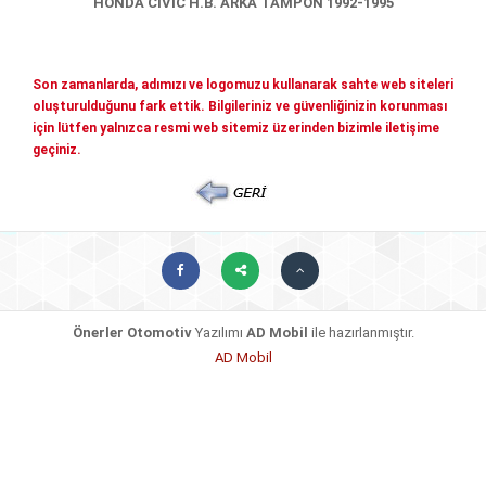
HONDA CİVİC H.B. ARKA TAMPON 1992-1995
Mitsubishi Yedek Parçaları
Kia Yedek Parçaları
Haberler
Diğer Yedek Parçalar
Son zamanlarda, adımızı ve logomuzu kullanarak sahte web siteleri
oluşturulduğunu fark ettik. Bilgileriniz ve güvenliğinizin korunması
Mazda Yedek Parçaları
İletişim
için lütfen yalnızca resmi web sitemiz üzerinden bizimle iletişime
geçiniz.
Nissan - İnfiniti yedek parçaları
© COPYRIGHT 2026. ÖNERLER OTOMOTIV
Daihatsu yedek parçalari
Suzuki yedek parçalari
Chery - Geely Yedek Parçaları
Subaru Yedek Parçaları
Ssangyong Yedek Parçaları
Önerler Otomotiv
Yazılımı
AD Mobil
ile hazırlanmıştır.
AD Mobil
Tata Yedek Parçaları