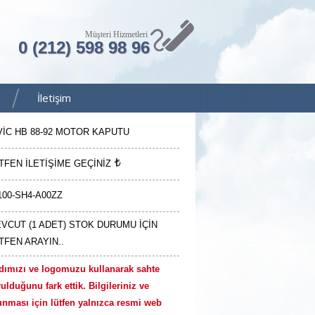
Müşteri Hizmetleri
0 (212) 598 98 96
İletişim
VİC HB 88-92 MOTOR KAPUTU
TFEN İLETİŞİME GEÇİNİZ
100-SH4-A00ZZ
VCUT (1 ADET) STOK DURUMU İÇİN
TFEN ARAYIN..
dımızı ve logomuzu kullanarak sahte
ulduğunu fark ettik. Bilgileriniz ve
unması için lütfen yalnızca resmi web