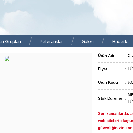
ün Grupları
Referanslar
Galeri
Haberler
Ürün Adı
:
Cİ
Fiyat
:
LÜ
Ürün Kodu
:
60
ME
Stok Durumu
:
LÜ
Son zamanlarda, a
web siteleri oluştur
güvenliğinizin kor