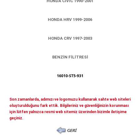
HONDA CİVİC 1990-2001
Mitsubishi Yedek Parçaları
Kia Yedek Parçaları
Haberler
HONDA HRV 1999-2006
Diğer Yedek Parçalar
Mazda Yedek Parçaları
İletişim
HONDA CRV 1997-2003
Nissan - İnfiniti yedek parçaları
© COPYRIGHT 2026. ÖNERLER OTOMOTIV
Daihatsu yedek parçalari
BENZİN FİLİTRESİ
Suzuki yedek parçalari
Chery - Geely Yedek Parçaları
16010-ST5-931
Subaru Yedek Parçaları
Ssangyong Yedek Parçaları
Son zamanlarda, adımızı ve logomuzu kullanarak sahte web siteleri
Tata Yedek Parçaları
oluşturulduğunu fark ettik. Bilgileriniz ve güvenliğinizin korunması
için lütfen yalnızca resmi web sitemiz üzerinden bizimle iletişime
geçiniz.