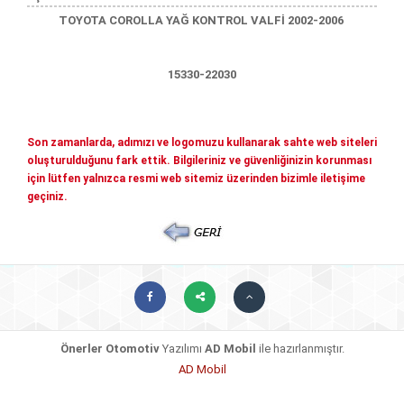
Mitsubishi Yedek Parçaları
TOYOTA COROLLA YAĞ KONTROL VALFİ 2002-2006
Kia Yedek Parçaları
Haberler
Diğer Yedek Parçalar
15330-22030
Mazda Yedek Parçaları
İletişim
Nissan - İnfiniti yedek parçaları
© COPYRIGHT 2026. ÖNERLER OTOMOTIV
Son zamanlarda, adımızı ve logomuzu kullanarak sahte web siteleri
Daihatsu yedek parçalari
oluşturulduğunu fark ettik. Bilgileriniz ve güvenliğinizin korunması
için lütfen yalnızca resmi web sitemiz üzerinden bizimle iletişime
Suzuki yedek parçalari
geçiniz.
Chery - Geely Yedek Parçaları
Subaru Yedek Parçaları
Ssangyong Yedek Parçaları
Tata Yedek Parçaları
Önerler Otomotiv
Yazılımı
AD Mobil
ile hazırlanmıştır.
AD Mobil