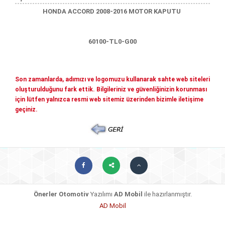
Mitsubishi Yedek Parçaları
HONDA ACCORD 2008-2016 MOTOR KAPUTU
Kia Yedek Parçaları
Haberler
Diğer Yedek Parçalar
60100-TL0-G00
Mazda Yedek Parçaları
İletişim
Nissan - İnfiniti yedek parçaları
© COPYRIGHT 2026. ÖNERLER OTOMOTIV
Son zamanlarda, adımızı ve logomuzu kullanarak sahte web siteleri
Daihatsu yedek parçalari
oluşturulduğunu fark ettik. Bilgileriniz ve güvenliğinizin korunması
için lütfen yalnızca resmi web sitemiz üzerinden bizimle iletişime
Suzuki yedek parçalari
geçiniz.
Chery - Geely Yedek Parçaları
Subaru Yedek Parçaları
Ssangyong Yedek Parçaları
Tata Yedek Parçaları
Önerler Otomotiv
Yazılımı
AD Mobil
ile hazırlanmıştır.
AD Mobil