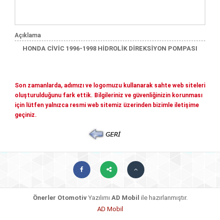
Mitsubishi Yedek Parçaları
Kia Yedek Parçaları
Haberler
Açıklama
Diğer Yedek Parçalar
HONDA CİVİC 1996-1998 HİDROLİK DİREKSİYON POMPASI
Mazda Yedek Parçaları
İletişim
Nissan - İnfiniti yedek parçaları
© COPYRIGHT 2026. ÖNERLER OTOMOTIV
Daihatsu yedek parçalari
Son zamanlarda, adımızı ve logomuzu kullanarak sahte web siteleri
oluşturulduğunu fark ettik. Bilgileriniz ve güvenliğinizin korunması
Suzuki yedek parçalari
için lütfen yalnızca resmi web sitemiz üzerinden bizimle iletişime
geçiniz.
Chery - Geely Yedek Parçaları
Subaru Yedek Parçaları
Ssangyong Yedek Parçaları
Tata Yedek Parçaları
Önerler Otomotiv
Yazılımı
AD Mobil
ile hazırlanmıştır.
AD Mobil