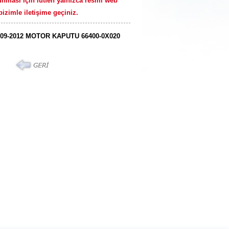
unması için lütfen yalnızca resmi web
izimle iletişime geçiniz.
009-2012 MOTOR KAPUTU 66400-0X020