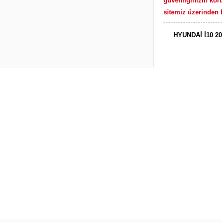
güvenliğinizin kor
sitemiz üzerinden b
HYUNDAİ İ10 2