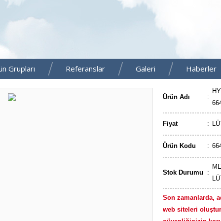
ün Grupları
Referanslar
Galeri
Haberler
HY
Ürün Adı
:
66
Fiyat
:
LÜ
Ürün Kodu
:
66
ME
Stok Durumu
:
LÜ
Son zamanlarda, a
web siteleri oluştur