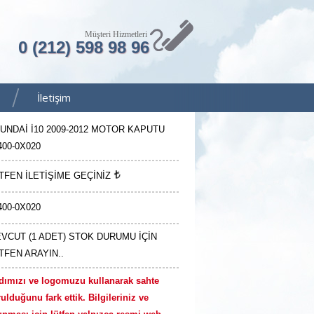
Müşteri Hizmetleri
0 (212) 598 98 96
İletişim
UNDAİ İ10 2009-2012 MOTOR KAPUTU
400-0X020
TFEN İLETİŞİME GEÇİNİZ
400-0X020
VCUT (1 ADET) STOK DURUMU İÇİN
TFEN ARAYIN..
dımızı ve logomuzu kullanarak sahte
ulduğunu fark ettik. Bilgileriniz ve