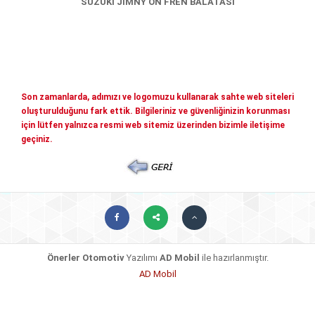
SUZUKİ JİMNY ÖN FREN BALATASI
Mitsubishi Yedek Parçaları
Kia Yedek Parçaları
Haberler
Diğer Yedek Parçalar
Mazda Yedek Parçaları
İletişim
Son zamanlarda, adımızı ve logomuzu kullanarak sahte web siteleri
Nissan - İnfiniti yedek parçaları
© COPYRIGHT 2026. ÖNERLER OTOMOTIV
oluşturulduğunu fark ettik. Bilgileriniz ve güvenliğinizin korunması
Daihatsu yedek parçalari
için lütfen yalnızca resmi web sitemiz üzerinden bizimle iletişime
geçiniz.
Suzuki yedek parçalari
Chery - Geely Yedek Parçaları
Subaru Yedek Parçaları
Ssangyong Yedek Parçaları
Tata Yedek Parçaları
Önerler Otomotiv
Yazılımı
AD Mobil
ile hazırlanmıştır.
AD Mobil