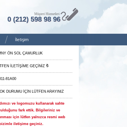
Müşteri Hizmetleri
0 (212) 598 98 96
İletişim
MNY ÖN SOL ÇAMURLUK
TFEN İLETİŞİME GEÇİNİZ
811-81A00
OK DURUMU İÇİN LÜTFEN ARAYINIZ
dımızı ve logomuzu kullanarak sahte
ulduğunu fark ettik. Bilgileriniz ve
unması için lütfen yalnızca resmi web
izimle iletişime geçiniz.