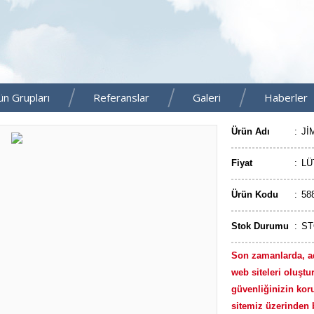
ün Grupları
Referanslar
Galeri
Haberler
Ürün Adı
:
Jİ
Fiyat
:
LÜ
Ürün Kodu
:
58
Stok Durumu
:
ST
Son zamanlarda, a
web siteleri oluştur
güvenliğinizin kor
sitemiz üzerinden b