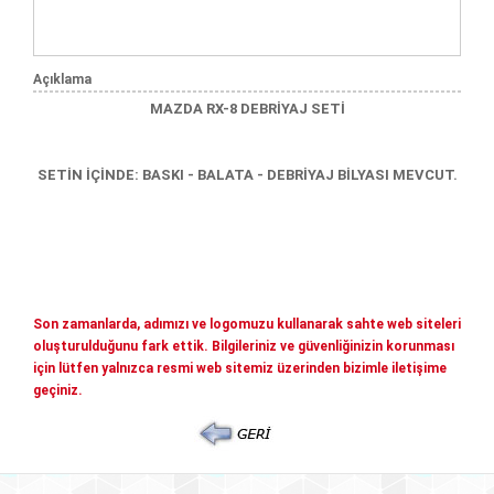
Mitsubishi Yedek Parçaları
Kia Yedek Parçaları
Haberler
Açıklama
Diğer Yedek Parçalar
MAZDA RX-8 DEBRİYAJ SETİ
Mazda Yedek Parçaları
İletişim
Nissan - İnfiniti yedek parçaları
© COPYRIGHT 2026. ÖNERLER OTOMOTIV
SETİN İÇİNDE: BASKI - BALATA - DEBRİYAJ BİLYASI MEVCUT.
Daihatsu yedek parçalari
Suzuki yedek parçalari
Chery - Geely Yedek Parçaları
Subaru Yedek Parçaları
Son zamanlarda, adımızı ve logomuzu kullanarak sahte web siteleri
Ssangyong Yedek Parçaları
oluşturulduğunu fark ettik. Bilgileriniz ve güvenliğinizin korunması
için lütfen yalnızca resmi web sitemiz üzerinden bizimle iletişime
Tata Yedek Parçaları
geçiniz.