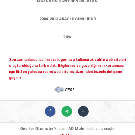
MAZDA RX-8 ÖN FREN BALATASI
Mitsubishi Yedek Parçaları
Kia Yedek Parçaları
Haberler
2004-2013 ARASI UYUMLUDUR
Diğer Yedek Parçalar
Mazda Yedek Parçaları
İletişim
TRW
Nissan - İnfiniti yedek parçaları
© COPYRIGHT 2026. ÖNERLER OTOMOTIV
Daihatsu yedek parçalari
Son zamanlarda, adımızı ve logomuzu kullanarak sahte web siteleri
Suzuki yedek parçalari
oluşturulduğunu fark ettik. Bilgileriniz ve güvenliğinizin korunması
Chery - Geely Yedek Parçaları
için lütfen yalnızca resmi web sitemiz üzerinden bizimle iletişime
geçiniz.
Subaru Yedek Parçaları
Ssangyong Yedek Parçaları
Tata Yedek Parçaları
Önerler Otomotiv
Yazılımı
AD Mobil
ile hazırlanmıştır.