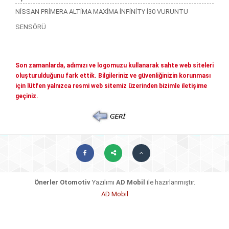
Mitsubishi Yedek Parçaları
NİSSAN PRİMERA ALTİMA MAXİMA İNFİNİTY İ30 VURUNTU
Kia Yedek Parçaları
Haberler
SENSÖRÜ
Diğer Yedek Parçalar
Mazda Yedek Parçaları
İletişim
Son zamanlarda, adımızı ve logomuzu kullanarak sahte web siteleri
Nissan - İnfiniti yedek parçaları
oluşturulduğunu fark ettik. Bilgileriniz ve güvenliğinizin korunması
© COPYRIGHT 2026. ÖNERLER OTOMOTIV
için lütfen yalnızca resmi web sitemiz üzerinden bizimle iletişime
Daihatsu yedek parçalari
geçiniz.
Suzuki yedek parçalari
Chery - Geely Yedek Parçaları
Subaru Yedek Parçaları
Ssangyong Yedek Parçaları
Tata Yedek Parçaları
Önerler Otomotiv
Yazılımı
AD Mobil
ile hazırlanmıştır.
AD Mobil