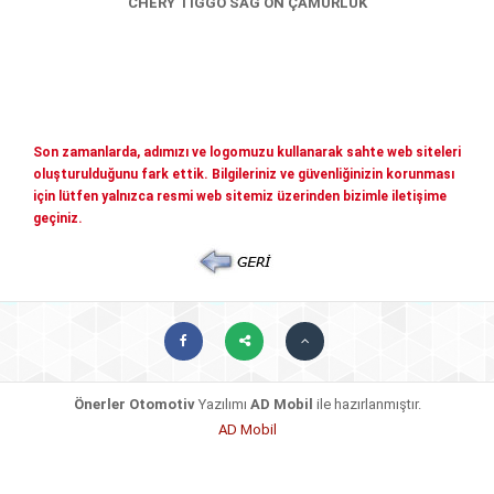
CHERY TİGGO SAĞ ÖN ÇAMURLUK
Mitsubishi Yedek Parçaları
Kia Yedek Parçaları
Haberler
Diğer Yedek Parçalar
Mazda Yedek Parçaları
İletişim
Son zamanlarda, adımızı ve logomuzu kullanarak sahte web siteleri
Nissan - İnfiniti yedek parçaları
© COPYRIGHT 2026. ÖNERLER OTOMOTIV
oluşturulduğunu fark ettik. Bilgileriniz ve güvenliğinizin korunması
Daihatsu yedek parçalari
için lütfen yalnızca resmi web sitemiz üzerinden bizimle iletişime
geçiniz.
Suzuki yedek parçalari
Chery - Geely Yedek Parçaları
Subaru Yedek Parçaları
Ssangyong Yedek Parçaları
Tata Yedek Parçaları
Önerler Otomotiv
Yazılımı
AD Mobil
ile hazırlanmıştır.
AD Mobil