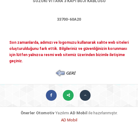
SUZUKİ VİTARA 3 KAPI BUJİ KABLOSU
Mitsubishi Yedek Parçaları
Kia Yedek Parçaları
Haberler
33700-60A20
Diğer Yedek Parçalar
Mazda Yedek Parçaları
İletişim
Son zamanlarda, adımızı ve logomuzu kullanarak sahte web siteleri
Nissan - İnfiniti yedek parçaları
© COPYRIGHT 2026. ÖNERLER OTOMOTIV
oluşturulduğunu fark ettik. Bilgileriniz ve güvenliğinizin korunması
Daihatsu yedek parçalari
için lütfen yalnızca resmi web sitemiz üzerinden bizimle iletişime
geçiniz.
Suzuki yedek parçalari
Chery - Geely Yedek Parçaları
Subaru Yedek Parçaları
Ssangyong Yedek Parçaları
Tata Yedek Parçaları
Önerler Otomotiv
Yazılımı
AD Mobil
ile hazırlanmıştır.
AD Mobil