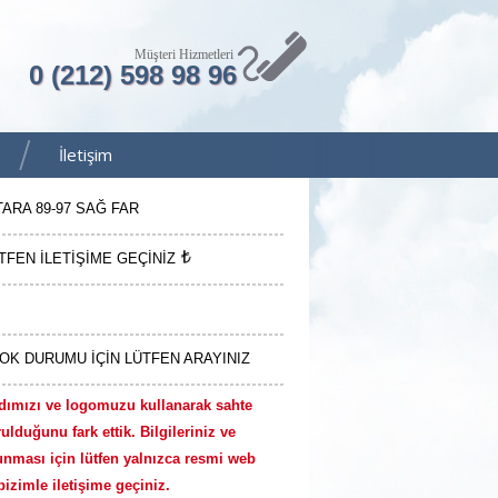
Müşteri Hizmetleri
0 (212) 598 98 96
İletişim
TARA 89-97 SAĞ FAR
TFEN İLETİŞİME GEÇİNİZ
OK DURUMU İÇİN LÜTFEN ARAYINIZ
dımızı ve logomuzu kullanarak sahte
ulduğunu fark ettik. Bilgileriniz ve
unması için lütfen yalnızca resmi web
izimle iletişime geçiniz.