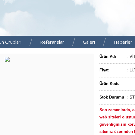
ün Grupları
Referanslar
Galeri
Haberler
Ürün Adı
:
Vİ
Fiyat
:
LÜ
Ürün Kodu
:
Stok Durumu
:
ST
Son zamanlarda, a
web siteleri oluştur
güvenliğinizin kor
sitemiz üzerinden b