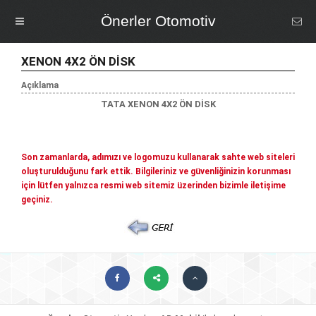
Önerler Otomotiv
HIZLI İLETIŞIM
XENON 4X2 ÖN DİSK
Halkalı Cd. Sefaköy İş Merkezi No: 209 / A -
Açıklama
MENÜ
Sefaköy / İstanbul
TATA XENON 4X2 ÖN DİSK
0 (212) 598 98 96
Ana Sayfa
info@onerlerotomotiv.net
Son zamanlarda, adımızı ve logomuzu kullanarak sahte web siteleri
oluşturulduğunu fark ettik. Bilgileriniz ve güvenliğinizin korunması
Kurumsal
SOSYAL MEDYA'DAYIZ!
için lütfen yalnızca resmi web sitemiz üzerinden bizimle iletişime
geçiniz.
Facebook
Hakkımızda
Ürün Grupları
© COPYRIGHT 2026. ÖNERLER OTOMOTIV
Toyota Yedek Parçaları
Vizyon & Misyon
Referanslarımız
Hyundai Yedek Parçaları
Honda Yedek Parçaları
Firma Bilgileri
Galeri